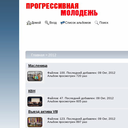
Домой
Вход
Список альбомов
Поиск
Главная
>
2012
Масленица
Файлов: 100. Последний добавлен: 09 Окт, 2012
Альбом просмотрен 720 раз
КВН
Файлов: 47. Последний добавлен: 09 Окт, 2012
Альбом просмотрен 605 раз
Выезд актива VIII
Файлов: 123. Последний добавлен: 09 Окт, 2012
Альбом просмотрен 897 раз